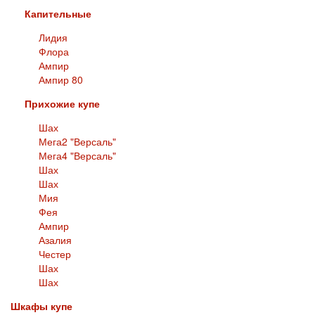
Капительные
Лидия
Флора
Ампир
Ампир 80
Прихожие купе
Шах
Мега2 "Версаль"
Мега4 "Версаль"
Шах
Шах
Мия
Фея
Ампир
Азалия
Честер
Шах
Шах
Шкафы купе